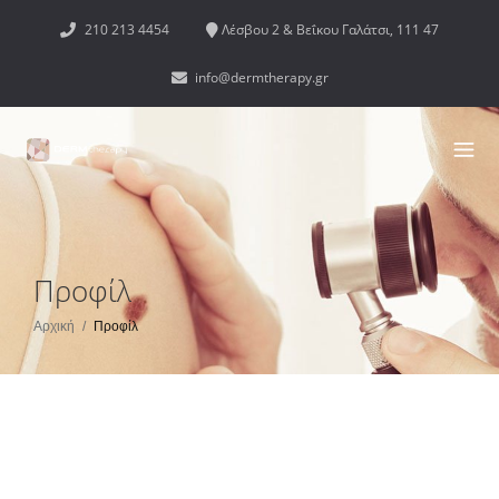
210 213 4454
Λέσβου 2 & Βεΐκου Γαλάτσι, 111 47
info@dermtherapy.gr
Προφίλ
Αρχική
/
Προφίλ